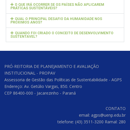
O QUE IRÁ OCORRER SE OS PAÍSES NÃO APLICAREM
PRÁTICAS SUSTENTÁVEIS?
QUAL O PRINCIPAL DESAFIO DA HUMANIDADE NOS
PROXIMOS ANOS?
QUANDO FOI CRIADO O CONCEITO DE DESENVOLVIMENTO
SUSTENTAVEL?
PRÓ-REITORIA DE PLANEJAMENTO E AVALIAÇÃO
INSTITUCIONAL - PROPAV
Assessoria de Gestão das Políticas de Sustentabilidade - AGPS
Endereço: Av. Getúlio Vargas, 850. Centro
CEP 86400-000 - Jacarezinho - Paraná
CONTATO
email: agps@uenp.edu.br
telefone: (43) 3511-3200 Ramal: 280